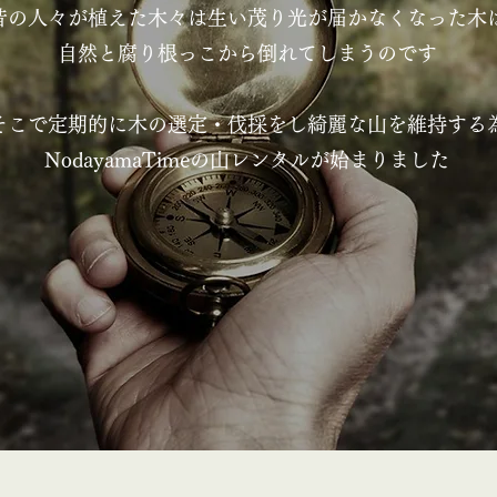
昔の人々が植えた木々は生い茂り
光が届かなくなった木
自然と腐り根っこから倒れてしまうのです
そこで定期的に木の選定・伐採をし
綺麗な山を維持する
NodayamaTimeの
山レンタルが始まりました