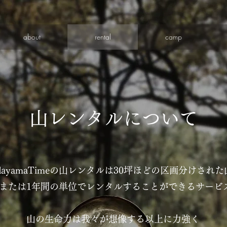
about
rental
camp
山レンタルについて
dayamaTimeの山レンタルは30坪ほどの区画分けされた
か月または1年間の単位でレンタルすることができるサービ
山の生命力は我々が想像する以上に力強く