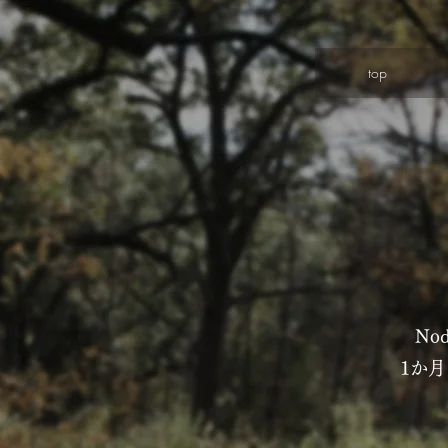
top
No
​1