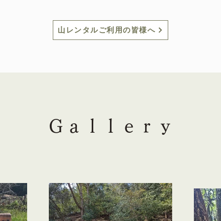
山レンタルご利用の皆様へ
Ｇａｌｌｅｒｙ