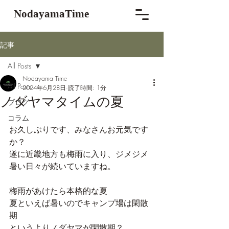
NodayamaTime
記事
All Posts
Nodayama Time
All Posts
2024年6月28日
読了時間: 1分
ノダヤマタイムの夏
ブログ
コラム
お久しぶりです、みなさんお元気です
か？
遂に近畿地方も梅雨に入り、ジメジメ
暑い日々が続いていますね。
梅雨があけたら本格的な夏
夏といえば暑いのでキャンプ場は閑散
期
というよりノダヤマが閑散期？