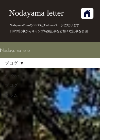
Nodayama letter
NodayamaTimeのBLOGとColumnページになります
日常の記事からキャンプ特集記事など様々な記事を公開
Nodayama letter
ブログ
All Posts
ブログ
コラム